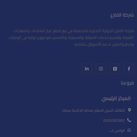
15 أبريل، 2022
شركة الفارع
شركة الفارع الدولية تدشن متجرها الإلكتروني في حفل
بفندق أوالف إنترناشونال احتفلت شركة الفارع الدولية
شركة الفارع الدولية التجارية متخصصة في بيع قطع غيار الشاحنات والمعدات
بتدشين متجرها الإلكتروني الجديد في حفل أقيم بفندق
الثقيلة، وتقديم خدمات الصيانة، والاستيراد والتصدير، مع فروع دولية في الإمارات
أوالف إنترناشونال بحضور عدد من الشركات والشخصيات
ومصر والصين لدعم الأسواق بكفاءة.
الهامة ووسائل الإعلام. شهد الحفل...
فروعنا
المركز الرئيسي
الطائف السيل الصغير محطه الخالدية سابقا
0555392582
الواتس اب