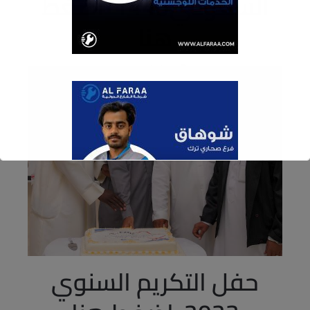
السعودي1445-اضغط
هنا
24 فبراير، 2024
شركة الفارع تحتفل بيوم التأسيس السعودي بفخر
وسرورنظمت الشركة فعاليات داخلية احتفالية,تعبيرا عن
انتمائها وولائها للملكة.ثلاثة قرون من العز والفخر نحتفي
بها في يوم التأسيس لنعبر عن تاريخ أمجادنا وأصالة
حاضرنا.https://www.alfaraaonline.com.sa/wp-
Content/uploads/2024/02/WhatsApp-Video-2024-
02-24-At-4.35.59-PM-1.mp4
حفل التكريم السنوي