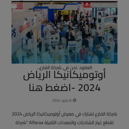
1446-اضغط هنا
1 أكتوبر، 2024
في أجواء مليئة بالفخر والانتماء، احتفلت شركة الفارع
الدولية باليوم الوطني السعودي الـ94. هذا اليوم المميز
يعكس روح الوحدة والتلاحم بين أبناء الوطن، ويذكرنا
بالإنجازات العظيمة التي حققتها المملكة على مدار
العقود. نحن في شركة الفارع...
أوتوميكانيكا الرياض
2024 -اضغط هنا
6 مايو، 2024
شركة الفارع تشارك في معرض أوتوميكانيكا الرياض 2024
لقطع غيار الشاحنات والمعدات الثقيلة Alfaraa "شركة