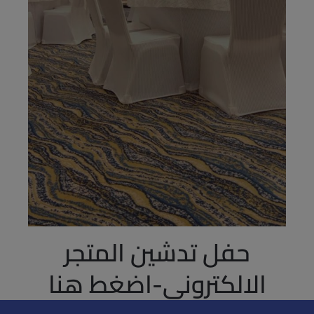
حفل تدشين المتجر
الالكتروني-اضغط هنا