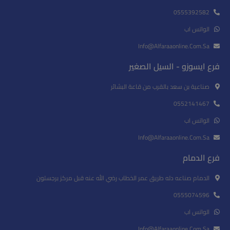
0555392582
الواتس اب
Info@alfaraaonline.com.sa
فرع ايسوزو - السيل الصغير
This Will Close In
16
Seconds
صناعية بن سعد بالقرب من قاعة البشائر
0552141467
الواتس اب
Info@alfaraaonline.com.sa
فرع الدمام
الدمام صناعه دله طريق عمر الخطاب رضي الله عنه قبل مركز برجستون
0555074596
الواتس اب
Info@alfaraaonline.com.sa