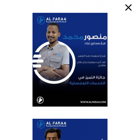
الايبان
SA0520000003591716559940
رقم الحساب
003591716559940